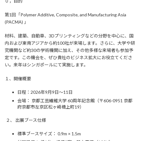
０，目的
:
第1回「Polymer Additive, Composite, and Manufacturing Asia
(PACMA) 」
材料、建築、自動車、3Dプリンティングなどの分野を中心に、国
内および東南アジアから約100社が来場します。さらに、大学や研
究機関など約30の学術機関に加え、その他多様な来場者も参加予
定です。この機会を、ぜひ貴社のビジネス拡大にお役立てくださ
い。来年はシンガポールにて実施します。
１、開催概要
日程：2026年9月9日～11日
会場： 京都工芸繊維大学 60周年記念館（〒606-0951 京都
府京都市左京区松ヶ崎橋上町19）
２、 出展ブース仕様
標準ブースサイズ： 0.9m × 1.5m