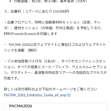
付属設備： 机1台、椅子2脚、基本電源（100V）
３、出展料 ； 1ブースにあたり 150,000円
・出展フロアにて、同時に自動車材料セッション（日産、ホン
ダ）、建材セッション（大林組、竹中工務店）を予定しており、
材料のneeds＆seedsを討論します
・ PACMA 2026公式ウェブサイトに貴社ロゴおよびウェブサイト
リンクを掲載 （無料）
・フル参加登録パス付与（1名分）、すべてのカンファレンスセッ
ション、すべての昼食とコーヒーブレイク、ウェルカムレセプショ
ン、ガラディナー、島津製作所記念ツアーへの包括的なアクセスが
可能です。
詳しくは添付資料および下記のホームページをご覧ください
PACMA_2026_Exhibition_Guide_a4_eng (1)
PACMA2026