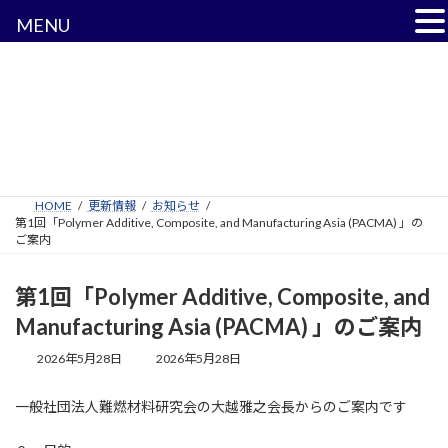
MENU
コ
ナ
ン
ビ
テ
ゲ
ン
ー
ツ
シ
更新情報
へ
ョ
ス
ン
キ
に
HOME
更新情報
お知らせ
ッ
移
第1回「Polymer Additive, Composite, and Manufacturing Asia (PACMA) 」の
プ
動
ご案内
第1回「Polymer Additive, Composite, and
Manufacturing Asia (PACMA) 」のご案内
最
2026年5月28日
2026年5月28日
終
更
一般社団法人難燃材料研究会の大越雅之会長からのご案内です
新
日
時