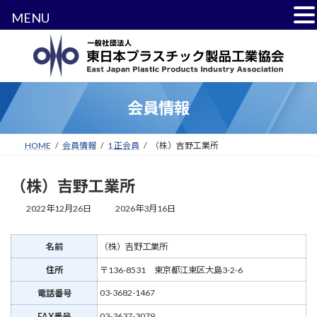
MENU
コ
ナ
ン
ビ
テ
ゲ
ン
ー
ツ
シ
会員情報
へ
ョ
ス
ン
キ
に
HOME
会員情報
1 正会員
（株）吉野工業所
ッ
移
プ
動
（株）吉野工業所
最
2022年12月26日
2026年3月16日
終
更
新
名前
（株）吉野工業所
日
住所
〒136-8531 東京都江東区大島3-2-6
時
:
03-3682-1467
電話番号
03-3637-3079
FAX番号