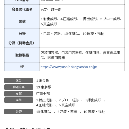
会員の代表者
吉野 詳一郎
1 射出成形、4 圧縮成形、3 押出成形、2 ブロー成形、
業態
6 真空成形
分野
4 包装・容器、15 化粧品、10 医療・福祉
分野（賛助会員）
包装用容器、包装用容器栓、化粧用具、食事食卓用
取扱製品
品、医療用容器
HP
https://www.yoshinokogyosho.co.jp/
1 正会員
区分
13 東京都
都道府県
江南支部
支部
1 射出成形
、
2 ブロー成形
、
3 押出成形
、
業態
4 圧縮成形
、
6 真空成形
15 化粧品
、
4 包装・容器
、
10 医療・福祉
分野