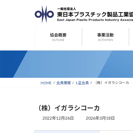
コ
ナ
ン
ビ
テ
ゲ
ン
ー
ツ
シ
協会概要
事業活動
へ
ョ
OUTLINE
ACTIVITIES
ス
ン
キ
に
ッ
移
プ
動
HOME
会員情報
1 正会員
（株）イガラシコーカ
（株）イガラシコーカ
最
2022年12月26日
2026年3月18日
終
更