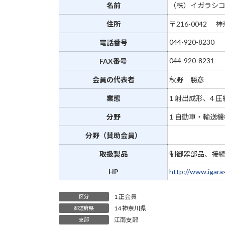
新
名前
（株）イガラシ
日
住所
〒216-0042 
時
:
044-920-8230
電話番号
044-920-8231
FAX番号
会員の代表者
秋野 勝彦
業態
1 射出成形、4 
分野
1 自動車・輸送機
分野（賛助会員）
取扱製品
制御器部品、接
HP
http://www.igaras
1 正会員
区分
14 神奈川県
都道府県
江南支部
支部