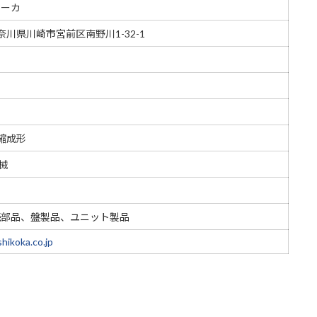
コーカ
神奈川県川崎市宮前区南野川1-32-1
圧縮成形
械
続部品、盤製品、ユニット製品
hikoka.co.jp