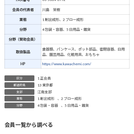
会員の代表者
川島 栄樹
業態
1 射出成形、2 ブロー成形
分野
4 包装・容器、5 日用品・雜貨
分野（賛助会員）
食器類、パンケース、ポット部品、密閉容器、日用
取扱製品
品、園芸用品、化粧用具、おもちゃ
HP
https://www.kawachemi.com/
1 正会員
区分
13 東京都
都道府県
江南支部
支部
1 射出成形
、
2 ブロー成形
業態
4 包装・容器
、
5 日用品・雜貨
分野
会員一覧から調べる