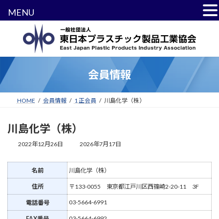
MENU
コ
ナ
ン
ビ
テ
ゲ
ン
ー
ツ
シ
会員情報
へ
ョ
ス
ン
キ
に
HOME
会員情報
1 正会員
川島化学（株）
ッ
移
プ
動
川島化学（株）
最
2022年12月26日
2026年7月17日
終
更
新
名前
川島化学（株）
日
住所
〒133-0055 東京都江戸川区西篠崎2-20-11 3F
時
:
03-5664-6991
電話番号
03-5664-6992
FAX番号