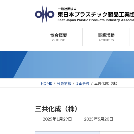
コ
ナ
ン
ビ
テ
ゲ
ン
ー
ツ
シ
協会概要
事業活動
へ
ョ
OUTLINE
ACTIVITIES
ス
ン
キ
に
ッ
移
プ
動
HOME
会員情報
1 正会員
三共化成（株）
三共化成（株）
最
2025年1月29日
2025年5月20日
終
更