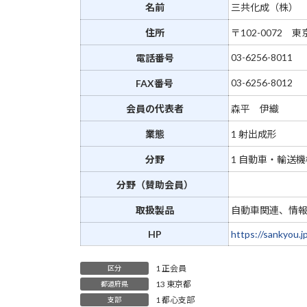
新
名前
三共化成（株）
日
住所
〒102-0072 
時
:
03-6256-8011
電話番号
03-6256-8012
FAX番号
会員の代表者
森平 伊織
業態
1 射出成形
分野
1 自動車・輸送機
分野（賛助会員）
取扱製品
自動車関連、情
HP
https://sankyou.j
1 正会員
区分
13 東京都
都道府県
1 都心支部
支部