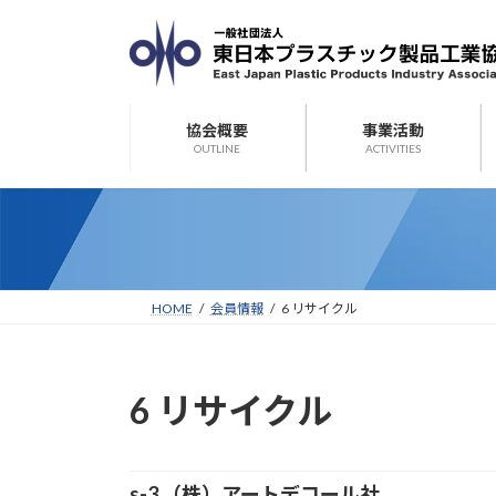
コ
ナ
ン
ビ
テ
ゲ
ン
ー
ツ
シ
協会概要
事業活動
へ
ョ
OUTLINE
ACTIVITIES
ス
ン
キ
に
ッ
移
プ
動
HOME
会員情報
6 リサイクル
6 リサイクル
s-3 （株）アートデコール社