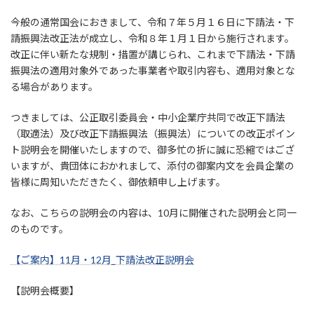
今般の通常国会におきまして、令和７年５月１６日に下請法・下
請振興法改正法が成立し、令和８年１月１日から施行されます。
改正に伴い新たな規制・措置が講じられ、これまで下請法・下請
振興法の適用対象外であった事業者や取引内容も、適用対象とな
る場合があります。
つきましては、公正取引委員会・中小企業庁共同で改正下請法
（取適法）及び改正下請振興法（振興法）についての改正ポイン
ト説明会を開催いたしますので、御多忙の折に誠に恐縮ではござ
いますが、貴団体におかれまして、添付の御案内文を会員企業の
皆様に周知いただきたく、御依頼申し上げます。
なお、こちらの説明会の内容は、10月に開催された説明会と同一
のものです。
【ご案内】11月・12月_下請法改正説明会
【説明会概要】