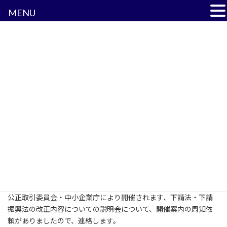
MENU
コ
ナ
ン
ビ
テ
ゲ
ン
ー
ツ
シ
更新情報
へ
ョ
ス
ン
キ
に
HOME
更新情報
お知らせ
ッ
移
改正下請法・改正下請振興法の説明会の開催について
プ
動
改正下請法・改正下請振興法の説明会の開
催について
最
2025年11月4日
2025年11月4日
終
更
公正取引委員会・中小企業庁により開催されます、下請法・下請
新
振興法の改正内容についての説明会について、開催案内の周知依
日
時
頼がありましたので、連絡します。
: